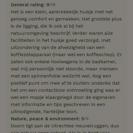
General rating: 9
/10
Het is een klein, aantrekkelijk huisje met net
genoeg comfort en gemakken. Het grootste plus
is de ligging, die ik ook al bij het
natuuromgeving beschrijf. Verder waren alle
faciliteiten in het huisje goed verzorgd, met
uitzondering van de afwezigheid van een
koffiezetapparaat (maar wel een koffieschep). Er
zaten ook enkele hooiwagens in de badkamer,
wat mij persoonlijk niet stoorde, maar mensen
met een spinnenfobie wellicht wel. Nog een
positief punt om mee af te sluiten: ondanks dat
het om een contactloze ontmoeting ging was er
wel een mapje klaargelegd door de eigenaren
met informatie en tips geschreven in een
uitnodigende, hartelijke toon.
Nature, peace & environment: 5
/5
Doorn ligt aan de Utrechtse Heuvelruggen, dus
aan natuur geen gebrek. Als je in bent voor