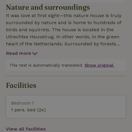
Nature and surroundings
It was love at first sight—this nature house is truly
surrounded by nature and is home to hundreds of
birds and squirrels. The house is located in the
Utrechtse Heuvelrug, in other words, in the green
heart of the Netherlands. Surrounded by forests
and heathlands. The Kaap observation tower is just
Read more
a stone’s throw away (2 kilometers), and on a clear
day, you can see Utrecht and Amersfoort. Both cities
This text is automatically translated.
Show original.
are definitely worth a visit! Getting Around: Bus line
50 to and from Utrecht stops 500 meters from the
Facilities
cottage. This bus also passes by the Driebergen-
Zeist train station.
Bedroom 1
1 pers. bed (2x)
View all facilities