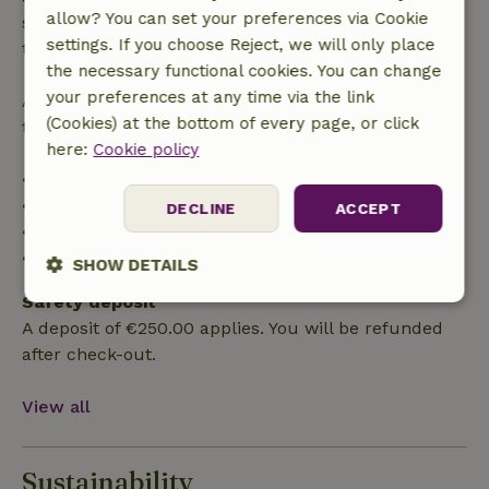
allow? You can set your preferences via Cookie
specified period, you are entitled to a full refund of
settings. If you choose Reject, we will only place
the booking amount.
the necessary functional cookies. You can change
your preferences at any time via the link
After that, you will receive a partial refund of the
(Cookies) at the bottom of every page, or click
trip cost and a 100% refund of the deposit:
here:
Cookie policy
• Up to 42 days before arrival: 70% refund
• 42–28 days before arrival: 40% refund
DECLINE
ACCEPT
• 28 days through the day of arrival: 10% refund
• On the day of arrival or later: no refund
SHOW DETAILS
Safety deposit
Strictly
Performance
Targeting
A deposit of €250.00 applies. You will be refunded
necessary
after check-out.
View all
Functionality
Sustainability