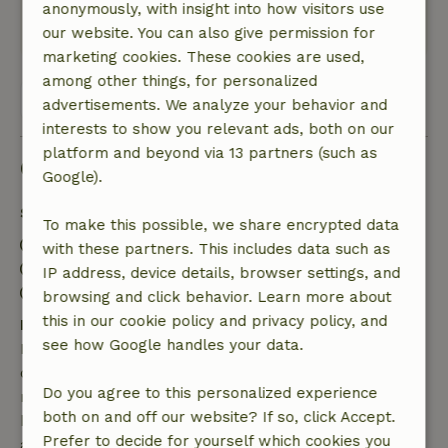
komen.
anonymously, with insight into how visitors use
Translate to English.
our website. You can also give permission for
marketing cookies. These cookies are used,
among other things, for personalized
View all 3 reviews
advertisements. We analyze your behavior and
interests to show you relevant ads, both on our
platform and beyond via 13 partners (such as
Good to know
Google).
Stay details
To make this possible, we share encrypted data
Check-in: 3:00 PM- 8:00 PM
with these partners. This includes data such as
Check-out: 7:00 AM- 10:00 AM
IP address, device details, browser settings, and
Contactless stay possible
browsing and click behavior. Learn more about
this in our cookie policy and privacy policy, and
Free cancellation within 7 days
see how Google handles your data.
Free cancellation within 7 days of your booking
confirmation, provided the booking request was
Do you agree to this personalized experience
made more than 28 days before the start date. For
both on and off our website? If so, click Accept.
bookings starting within 28 days, free cancellation
Prefer to decide for yourself which cookies you
applies within 24 hours. If you cancel within the