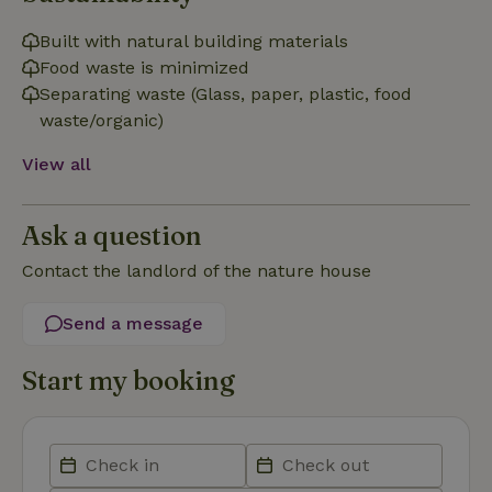
Built with natural building materials
Food waste is minimized
Strictly necessary
Performance
Targeting
Separating waste (Glass, paper, plastic, food
Functionality
waste/organic)
Strictly necessary cookies allow core website functionality
View all
such as user login and account management. The website
cannot be used properly without strictly necessary cookies.
Provider
/
Name
Expiration
Description
Ask a question
Domain
CookieScriptConsent
CookieScript
4 weeks
This cookie
Contact the landlord of the nature house
.nature.house
2 days
is used by
Cookie-
Script.com
Send a message
service to
remember
visitor
Start my booking
cookie
consent
preferences.
It is
necessary
for Cookie-
Script.com
cookie