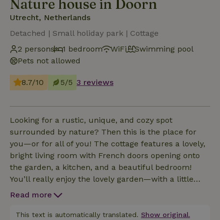
Nature house in Doorn
Utrecht, Netherlands
Detached | Small holiday park | Cottage
2 persons
1 bedroom
WiFi
Swimming pool
Pets not allowed
8.7/10
5/5
3 reviews
Looking for a rustic, unique, and cozy spot
surrounded by nature? Then this is the place for
you—or for all of you! The cottage features a lovely,
bright living room with French doors opening onto
the garden, a kitchen, and a beautiful bedroom!
You’ll really enjoy the lovely garden—with a little
luck, you might even spot variegated flycatchers,
Read more
woodpeckers, or squirrels! Less than 50 meters
from the cottage, you can walk right into the Kaapse w
This text is automatically translated.
Show original.