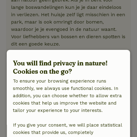
lange boswandelingen kun je je daar eindeloos
in verliezen. Het huisje zelf ligt misschien in een
park, maar is ook omringt door bomen,
waardoor je je evengoed in de natuur waant.
Voor liefhebbers van bossen en dieren spotten is
dit een goede keuze.
Translate to English.
You will find privacy in nature!
C
Cookies on the go?
July 12, 2020
To ensure your browsing experience runs
General rating: 9
/10
smoothly, we always use functional cookies. In
Super locatie. Rustig en van alle gemakken
addition, you can choose whether to allow extra
voorzien voor een paar dagen bijkomen. Heerlijk
cookies that help us improve the website and
om effe tot jezelf te komen
tailor your experience to your interests.
Nature, peace & environment: 5
/5
Super dagen gehad. Zo rustig en van alle
If you give your consent, we will place statistical
gemakken voorzien. Heerlijk om effe bij te
cookies that provide us, completely